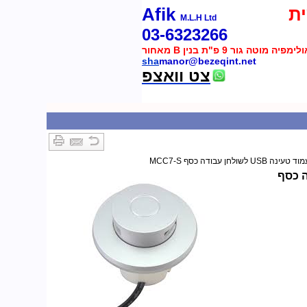
ת
Afik
M.L.H Ltd
03-6323266
 מוטה גור 9 פ"ת בנין B מאחור
sha
manor@bezeqint.net
צט וואצפ
U לשולחן עבודה כסף MCC7-S
ן עבודה כסף