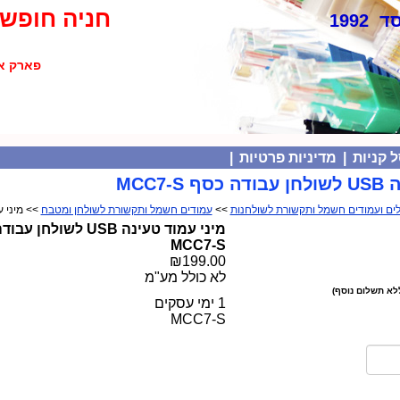
חניה חופשי
 1992
פארק אולימפיה
 קניות
|
מדיניות פרטיות
|
MCC7-
>>
עמודים חשמל ותקשורת לשולחן ומטבח
>> מיני עמוד טעינה SB
מיני עמוד טעינה USB לשולח
MCC7-S
₪199.00
לא כולל מע"מ
לא תשלום נוסף)
1 ימי עסקים
MCC7-S