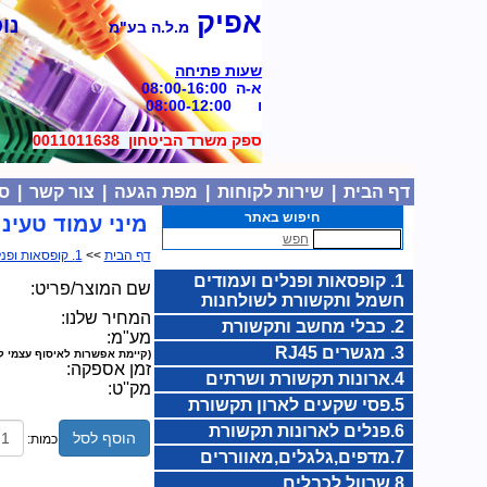
אפיק
נוסד
מ.ל.ה בע"מ
שעות פתיחה
א-ה 08:00-16:00
ו 08:00-12:00
ספק משרד הביטחון 0011011638
|
דף הבית
|
שירות לקוחות
|
מפת הגעה
|
צור קשר
|
סל
חיפוש באתר
מיני עמוד טעינה USB לשולחן עבודה כסף S
חפש
דף הבית
>>
1. קופסאות ופנלים ועמודים חשמל ותקשורת לשולחנות
1. קופסאות ופנלים ועמודים
שם המוצר/פריט:
חשמל ותקשורת לשולחנות
המחיר שלנו:
2. כבלי מחשב ותקשורת
מע"מ:
3. מגשרים RJ45
(קיימת אפשרות לאיסוף עצמי ל
זמן אספקה:
4.ארונות תקשורת ושרתים
מק''ט:
5.פסי שקעים לארון תקשורת
6.פנלים לארונות תקשורת
הוסף לסל
כמות:
7.מדפים,גלגלים,מאווררים
8.שרוול לכבלים