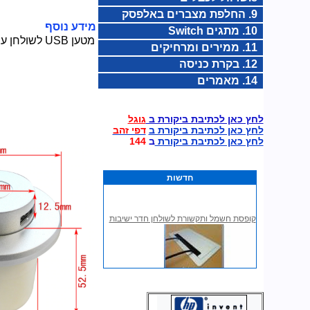
9. החלפת מצברים באלפסק
מידע נוסף
10. מתגים Switch
מטען USB לשולחן עבודה כולל 2 יציאות USB של 2.1A
11. ממירים ומרחיקים
12. בקרת כניסה
14. מאמרים
לחץ כאן לכתיבת ביקורת ב
גוגל
לחץ כאן לכתיבת ביקורת ב
דפי זהב
לחץ כאן לכתיבת ביקורת
ב
144
חדשות
קופסת חשמל ותקשורת לשולחן חדר ישיבות
קופסת חשמל ותקשורת לשולחן חדר ישיבות