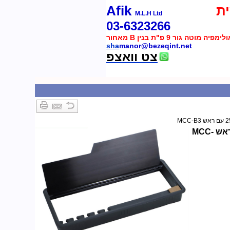
ת
Afik
M.L.H Ltd
03-6323266
 מוטה גור 9 פ"ת בנין B מאחור
sha
manor@bezeqint.net
צט וואצפ
פנל כיסוי לכבלים 255x104mm עם ראש MCC-