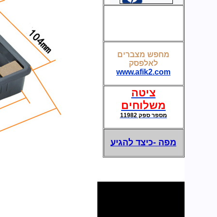
קופסת חשמל ותקשורת לשולחן חדר ישיבות
מחפש מצברים
לאלפסק
מצברים לאל פסק-UPS
www.afik2.com
ציטה
משלוחים
מספר ספק 11982
מפה -כיצד להגיע