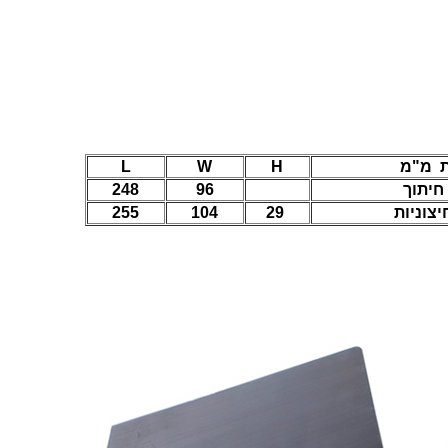
ת מ"מ
H
W
L
חיתוך
96
248
יצוניות
29
104
255