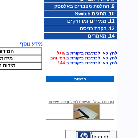
9. החלפת מצברים באלפסק
10. מתגים Switch
11. ממירים ומרחיקים
12. בקרת כניסה
14. מאמרים
מידע נוסף
המידו
לחץ כאן לכתיבת ביקורת ב
גוגל
לחץ כאן לכתיבת ביקורת ב
דפי זהב
מידות 
לחץ כאן לכתיבת ביקורת
ב
144
מידות ח
חדשות
קופסת חשמל ותקשורת לשולחן חדר ישיבות