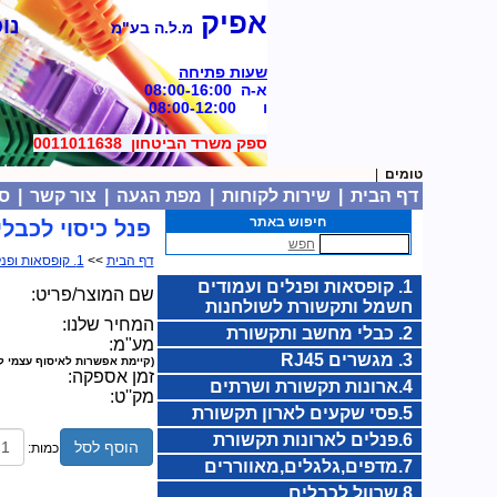
אפיק
נוסד
מ.ל.ה בע"מ
שעות פתיחה
א-ה 08:00-16:00
ו 08:00-12:00
ספק משרד הביטחון 0011011638
|
דף הבית
|
שירות לקוחות
|
מפת הגעה
|
צור קשר
|
סל
חיפוש באתר
פנל כיסוי לכבלים 255x104mm עם ראש 
חפש
דף הבית
>>
1. קופסאות ופנלים ועמודים חשמל ותקשורת לשולחנות
1. קופסאות ופנלים ועמודים
שם המוצר/פריט:
חשמל ותקשורת לשולחנות
המחיר שלנו:
2. כבלי מחשב ותקשורת
מע"מ:
3. מגשרים RJ45
(קיימת אפשרות לאיסוף עצמי ל
זמן אספקה:
4.ארונות תקשורת ושרתים
מק''ט:
5.פסי שקעים לארון תקשורת
6.פנלים לארונות תקשורת
הוסף לסל
כמות:
7.מדפים,גלגלים,מאווררים
8.שרוול לכבלים