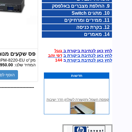
9. החלפת מצברים באלפסק
10. מתגים Switch
11. ממירים ומרחיקים
12. בקרת כניסה
14. מאמרים
לחץ כאן לכתיבת ביקורת ב
גוגל
פס שקעים מנוהל 8XC13
לחץ כאן לכתיבת ביקורת ב
דפי זהב
מק''ט
IPM-8220-EU
לחץ כאן לכתיבת ביקורת
ב
144
המחיר שלנו:
950.00
הוסף לס
חדשות
קופסת חשמל ותקשורת לשולחן חדר ישיבות