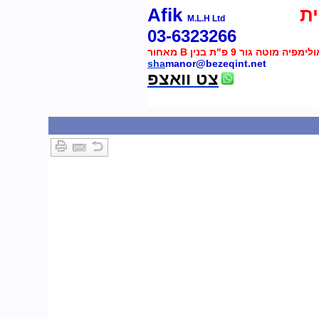
ת
Afik
M.L.H Ltd
03-6323266
 מוטה גור 9 פ"ת בנין B מאחור
sha
manor@bezeqint.net
צט וואצפ