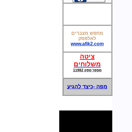
קופסת חשמל ותקשורת לשולחן חדר ישיבות
מחפש מצברים
לאלפסק
מצברים לאל פסק-UPS
www.afik2.com
ציטה
משלוחים
מספר ספק 11982
מפה -כיצד להגיע