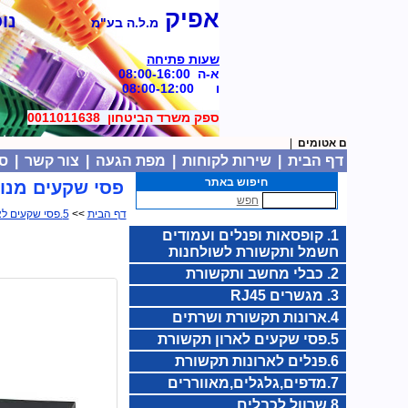
אפיק
נוסד
מ.ל.ה בע"מ
שעות פתיחה
א-ה 08:00-16:00
ו 08:00-12:00
ספק משרד הביטחון 0011011638
13. מצברים אטומים
|
דף הבית
|
שירות לקוחות
|
מפת הגעה
|
צור קשר
|
סל
חיפוש באתר
פסי שקעים מנו
חפש
דף הבית
>>
5.פסי שקעים לארון תקשורת
1. קופסאות ופנלים ועמודים
חשמל ותקשורת לשולחנות
2. כבלי מחשב ותקשורת
3. מגשרים RJ45
4.ארונות תקשורת ושרתים
5.פסי שקעים לארון תקשורת
6.פנלים לארונות תקשורת
7.מדפים,גלגלים,מאווררים
8.שרוול לכבלים