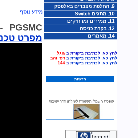
9. החלפת מצברים באלפסק
מידע נוסף
10. מתגים Switch
11. ממירים ומרחיקים
-
PGSMC
12. בקרת כניסה
מפרט טכני
14. מאמרים
לחץ כאן לכתיבת ביקורת ב
גוגל
לחץ כאן לכתיבת ביקורת ב
דפי זהב
לחץ כאן לכתיבת ביקורת
ב
144
חדשות
קופסת חשמל ותקשורת לשולחן חדר ישיבות