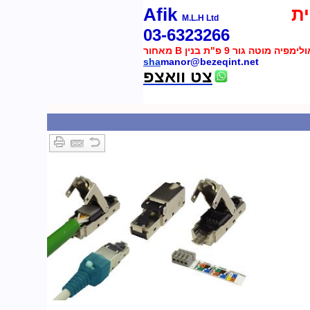
ת
Afik
M.L.H Ltd
03-6323266
 מוטה גור 9 פ"ת בנין B מאחור
sha
manor@bezeqint.net
צט וואצפ