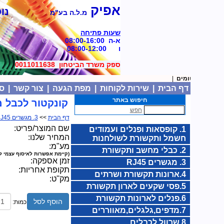
אפיק
נוסד
מ.ל.ה בע"מ
שעות פתיחה
א-ה 08:00-16:00
ו 08:00-12:00
ספק משרד הביטחון 0011011638
|
דף הבית
|
שירות לקוחות
|
מפת הגעה
|
צור קשר
|
סל
חיפוש באתר
קונקטור לכבל מחש
חפש
דף הבית
>>
3. מגשרים RJ45
שם המוצר/פריט:
1. קופסאות ופנלים ועמודים
המחיר שלנו:
חשמל ותקשורת לשולחנות
מע"מ:
2. כבלי מחשב ותקשורת
(קיימת אפשרות לאיסוף עצמי ל
זמן אספקה:
3. מגשרים RJ45
תקופת אחריות:
4.ארונות תקשורת ושרתים
מק''ט:
5.פסי שקעים לארון תקשורת
6.פנלים לארונות תקשורת
הוסף לסל
כמות:
7.מדפים,גלגלים,מאווררים
8.שרוול לכבלים