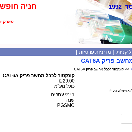
חניה חופשי
 1992
פארק אולימפיה
 קניות
|
מדיניות פרטיות
|
ב פריק CAT6A
>> קונקטור לכבל מחשב פריק CAT6A
קונקטור לכבל מחשב פריק CAT6A
₪29.00
כולל מע"מ
לא תשלום נוסף)
1 ימי עסקים
שנה
PGSMC