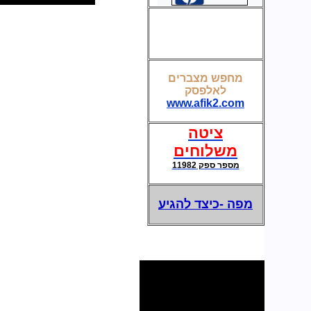
קופסת חשמל ותקשורת לשולחן חדר ישיבות
מחפש מצברים
לאלפסק
מצברים לאל פסק-UPS
www.afik2.com
ציטה
משלוחים
מספר ספק 11982
מפה -כיצד להגיע