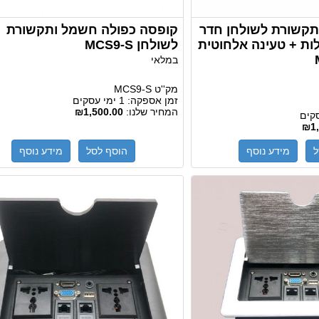
קשורת לשולחן חדר
קופסה כפולה חשמל ותקשורת
ת 360 מעלות + טעינה אלחוטית
לשולחן MCS9-S
במלאי
מק''ט
MCS9-S
זמן אספקה:
1 ימי עסקים
המחיר שלנו:
₪1,500.00
₪1,
ל
מידע נוסף
הוסף לסל
מידע נוסף