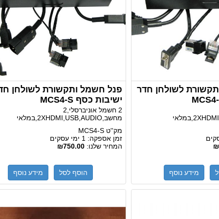
קשורת לשולחן חדר
פנל חשמל ותקשורת לשולחן חד
ישיבות כסף MCS4-S
2
2 חשמל אוניברסלי,2
מחשב,2XHDMI,USB,AUDIO,במלאי
מק''ט
MCS4-S
זמן אספקה:
1 ימי עסקים
₪
המחיר שלנו:
₪750.00
ל
מידע נוסף
הוסף לסל
מידע נוסף