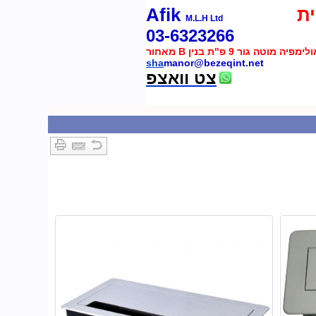
ת
Afik
M.L.H Ltd
03-6323266
 מוטה גור 9 פ"ת בנין B מאחור
sha
manor@bezeqint.net
צט וואצפ