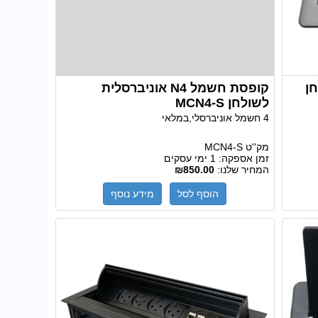
ן
קופסת חשמל N4 אוניברסלית
לשולחן MCN4-S
4 חשמל אוניברסלי,במלאי
מק''ט
MCN4-S
זמן אספקה:
1 ימי עסקים
המחיר שלנו:
₪850.00
הוסף לסל
מידע נוסף