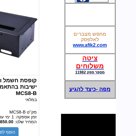
מחפש מצברים
מצברים לאל פסק-UPS
לאלפסק
www.afik2.com
ציטה
משלוחים
מספר ספק 11982
קופסת חשמל ות
ישיבות בהתאמה
מפה -כיצד להגיע
MCS8-B
במלאי
מק''ט
MCS8-B
זמן אספקה:
1 ימי עסקים
המחיר שלנו:
850.00
הוסף לס