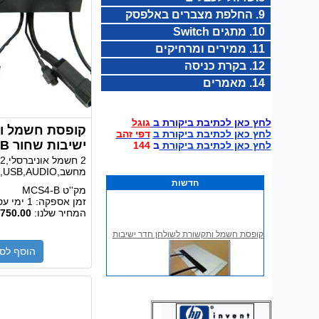
9. החלפת מצברים באלפסק
10. מתגים Switch
11. ממירים ומרחיקים
12. בקרת כניסה
14. מאמרים
לחץ כאן לכתיבת ביקורת ב
גוגל
קופסת חשמל ות
לחץ כאן לכתיבת ביקורת ב
דפי זהב
ישיבות שחור MCS4-B
לחץ כאן לכתיבת ביקורת
ב
144
2 חשמל אוניברסלי,
מחשב,2XHDMI,USB,AUDIO,במלאי
חדשות
מק''ט
MCS4-B
זמן אספקה:
1 ימי עסקים
המחיר שלנו:
750.00
קופסת חשמל ותקשורת לשולחן חדר ישיבות
הוסף לס
קופסת חשמל ותקשורת לשולחן חדר ישיבות