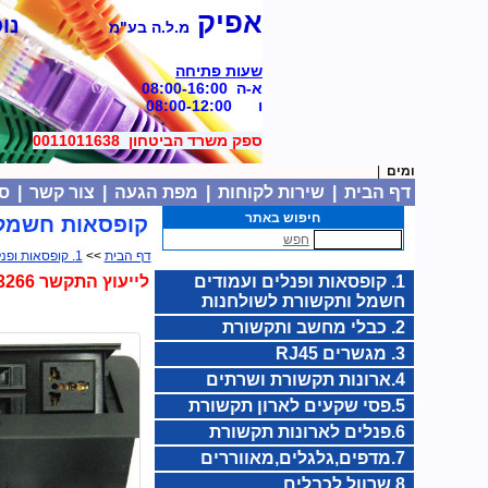
אפיק
נוסד
מ.ל.ה בע"מ
שעות פתיחה
א-ה 08:00-16:00
ו 08:00-12:00
ספק משרד הביטחון 0011011638
|
דף הבית
|
שירות לקוחות
|
מפת הגעה
|
צור קשר
|
סל
חיפוש באתר
קופסאות חשמל 
חפש
דף הבית
>>
1. קופסאות ופנלים ועמודים חשמל ותקשורת לשולחנות
1. קופסאות ופנלים ועמודים
לייעוץ התקשר 03-6323266
חשמל ותקשורת לשולחנות
2. כבלי מחשב ותקשורת
3. מגשרים RJ45
4.ארונות תקשורת ושרתים
5.פסי שקעים לארון תקשורת
6.פנלים לארונות תקשורת
7.מדפים,גלגלים,מאווררים
8.שרוול לכבלים