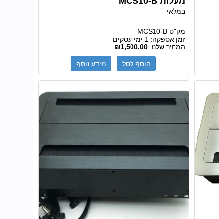
מעלות MCS10-B
במלאי
מק''ט
MCS10-B
זמן אספקה:
1 ימי עסקים
המחיר שלנו:
₪1,500.00
הוסף לסל
מידע נוסף