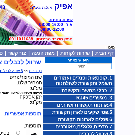
אפיק
נוסד
מ.ל.ה בע"מ
שעות פתיחה
א-ה 08:00-16:00
ו 08:00-12:00
ספק משרד הביטחון 0011011638
|
דף הבית
|
שירות לקוחות
|
מפת הגעה
|
צור קשר
|
סל
חיפוש באתר
שרוול לכבלים אנכי
חפש
דף הבית
>>
8.שרוול לכבלים
שם המוצר/פריט:
1. קופסאות ופנלים ועמודים
המחיר שלנו:
חשמל ותקשורת לשולחנות
מע"מ:
2. כבלי מחשב ותקשורת
(קיימת אפשרות לאיסוף עצמי ל
זמן אספקה:
3. מגשרים RJ45
מק''ט:
4.ארונות תקשורת ושרתים
5.פסי שקעים לארון תקשורת
תוספות אפשריות:
6.פנלים לארונות תקשורת
תוספות:
7.מדפים,גלגלים,מאווררים
בסיס ר
8.שרוול לכבלים