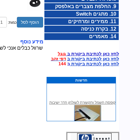
9. החלפת מצברים באלפסק
10. מתגים Switch
11. ממירים ומרחיקים
הוסף לסל
כמות:
12. בקרת כניסה
14. מאמרים
מידע נוסף
שרוול כבלים אנכי לשולחן מת
לחץ כאן לכתיבת ביקורת ב
גוגל
לחץ כאן לכתיבת ביקורת ב
דפי זהב
לחץ כאן לכתיבת ביקורת
ב
144
חדשות
קופסת חשמל ותקשורת לשולחן חדר ישיבות