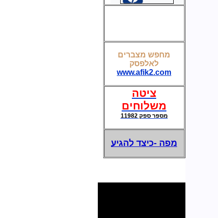
קופסת חשמל ותקשורת לשולחן חדר ישיבות
מחפש מצברים
לאלפסק
מצברים לאל פסק-UPS
www.afik2.com
ציטה
משלוחים
מספר ספק 11982
מפה -כיצד להגיע