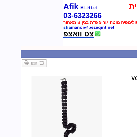
ת
Afik
M.L.H Ltd
03-6323266
 מוטה גור 9 פ"ת בנין B מאחור
sha
manor@bezeqint.net
צט וואצפ