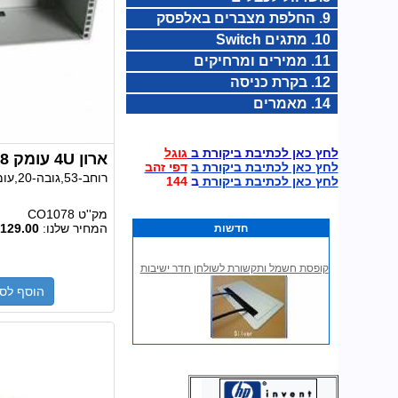
9. החלפת מצברים באלפסק
10. מתגים Switch
11. ממירים ומרחיקים
12. בקרת כניסה
14. מאמרים
לחץ כאן לכתיבת ביקורת ב
גוגל
ארון 4U עומק 18 ס"מ "19
לחץ כאן לכתיבת ביקורת ב
דפי זהב
רוחב-53,גובה-20,עומק-20 ס"מ,
לחץ כאן לכתיבת ביקורת
ב
144
מק''ט
CO1078
המחיר שלנו:
129.00
חדשות
קופסת חשמל ותקשורת לשולחן חדר ישיבות
הוסף לס
קופסת חשמל ותקשורת לשולחן חדר ישיבות