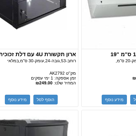
ארון תקשורת 4U עם דלת זכוכית
רוחב-53,גובה-24,עומק-30 ס"מ,במלאי
מק''ט
AK2792
₪
זמן אספקה:
1 ימי עסקים
המחיר שלנו:
₪249.00
ל
מידע נוסף
הוסף לסל
מידע נוסף