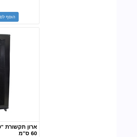
הוסף לס
60 ס"מ