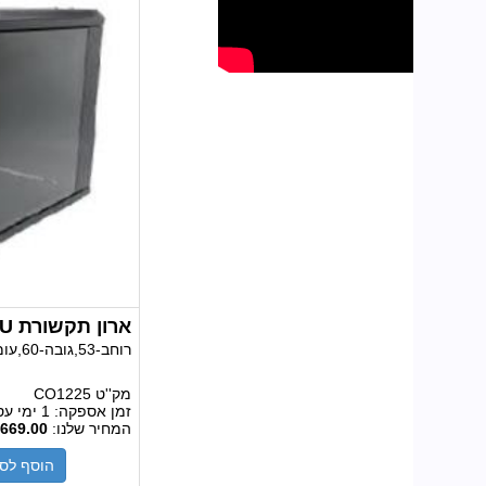
ארון תקשורת 12U עומק 50 ס"מ
רוחב-53,גובה-60,עומק-50 ס"מ,במלאי
מק''ט
CO1225
זמן אספקה:
1 ימי עסקים
המחיר שלנו:
669.00
הוסף לס