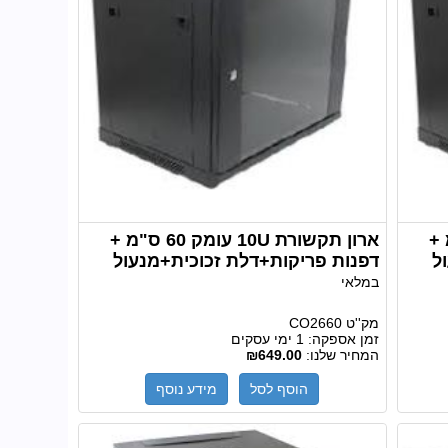
ק 50 ס"מ +
ארון תקשורת 10U עומק 60 ס"מ +
ל
דפנות פריקות+דלת זכוכית+מנעול
במלאי
מק''ט
CO2660
זמן אספקה:
1 ימי עסקים
המחיר שלנו:
₪649.00
הוסף לסל
מידע נוסף