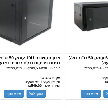
ארון תקשורת 6U עומק 50 ס"מ כולל
ארון תקשורת 10U עומ
ול
דפנות פריקות+דלת זכוכית+מנעו
רוחב-53,גובה-50,עומק-50 ס"מ,במלאי
מק''ט
CO434
₪
זמן אספקה:
1 ימי עסקים
המחיר שלנו:
₪549.00
ל
מידע נוסף
הוסף לסל
מידע נוסף