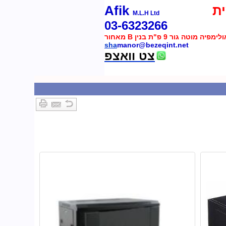
ת
Afik
M.L.H Ltd
03-6323266
 מוטה גור 9 פ"ת בנין B מאחור
sha
manor@bezeqint.net
צט וואצפ