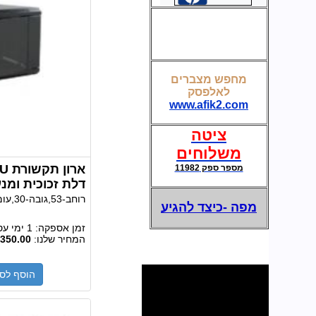
מצברים לאל פסק-UPS
מחפש מצברים
לאלפסק
www.afik2.com
ציטה
משלוחים
מספר ספק 11982
דלת זכוכית ומנע
רוחב-53,גובה-30,עומק-45 ס"מ,במלאי
מפה -כיצד להגיע
זמן אספקה:
1 ימי עסקים
המחיר שלנו:
350.00
הוסף לס