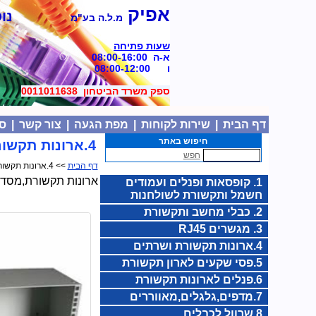
אפיק
נוסד
מ.ל.ה בע"מ
שעות פתיחה
א-ה 08:00-16:00
ו 08:00-12:00
ספק משרד הביטחון 0011011638
דף הבית
|
שירות לקוחות
|
מפת הגעה
|
צור קשר
|
סל
חיפוש באתר
4.ארונות תקשורת ושרתים
חפש
דף הבית
>> 4.ארונות תקשורת ושרתים
ארונות תקשורת,מסדים לציו
1. קופסאות ופנלים ועמודים
חשמל ותקשורת לשולחנות
2. כבלי מחשב ותקשורת
3. מגשרים RJ45
4.ארונות תקשורת ושרתים
5.פסי שקעים לארון תקשורת
6.פנלים לארונות תקשורת
7.מדפים,גלגלים,מאווררים
8.שרוול לכבלים