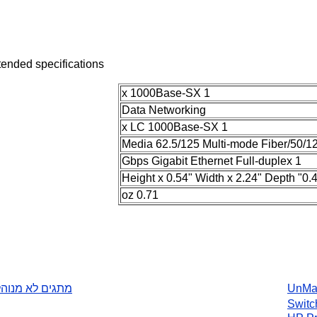
Extended specifications
1 x 1000Base-SX
Data Networking
1 x LC 1000Base-SX
Media 62.5/125 Multi-mode Fiber/5
1 Gbps Gigabit Ethernet Full-duplex
0.71 oz
Un
מתגים לא מנוהלים
Sw