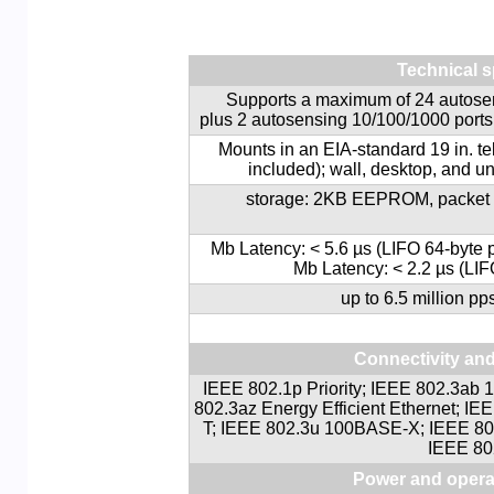
Technical s
Supports a maximum of 24 autosen
plus 2 autosensing 10/100/1000 ports 
Mounts in an EIA-standard 19 in. t
included); wall, desktop, and u
storage: 2KB EEPROM, packet b
100 Mb Latency: < 5.6 µs (LIFO 64-byte
Mb Latency: < 2.2 µs (LIF
up to 6.5 million pp
Connectivity an
IEEE 802.1p Priority; IEEE 802.3ab
802.3az Energy Efficient Ethernet; I
T; IEEE 802.3u 100BASE-X; IEEE 802
IEEE 8
Power and opera