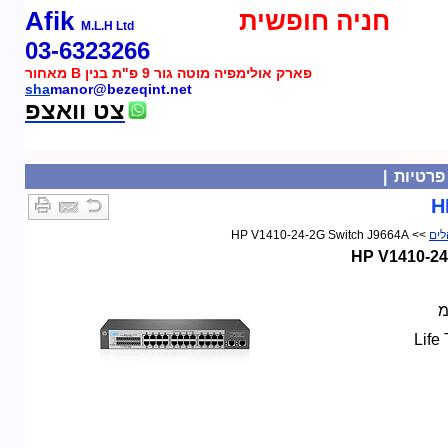
חניה חופשית
Afik
M.L.H Ltd
03-6323266
פארק אולימפיה מוטה גור 9 פ"ת בנין B מאחור
sha
manor@bezeqint.net
צט וואצפ
פרטיות
|
H
לים
>> HP V1410-24-2G Switch J9664A
HP V1410-24
מ
Life