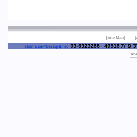
[Site Map]
03-6323266
49516
shamanor@bezeqint.net
תרים