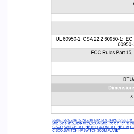
UL 60950-1; CSA 22.2 60950-1; IEC
60950-
FCC Rules Part 15,
Dimensions
רתים,סוויצים,מתג טריקום,מתג אץ פי,מתג סיסקו,מתגים
סיסקו,מתגים אץ פי,מתגים טריקום,רכזות טרי קום,רכזות אץ פי,רכזות סיסקו,מתג 3COM,רכזת פלנט,מתג פלנט,מתג
דילינג,רכזת דילינגDLINK,TPLINK,מתג CISCO,מתג HP,רכזת 3COM,רכזת HP,רכזת CISCO,SWITCH
CISCO,SWIITCH HP,SWITCH 3COM,PLANET