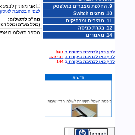
9. החלפת מצברים באלפסק
אני מעוניין לבצע 
לצפייה בכתובת לאיסוף
10. מתגים Switch
סה"כ לתשלום:
11. ממירים ומרחיקים
(כולל מע"מ וכולל דמי
12. בקרת כניסה
מספר תשלומים אפש
14. מאמרים
לחץ כאן לכתיבת ביקורת ב
גוגל
לחץ כאן לכתיבת ביקורת ב
דפי זהב
לחץ כאן לכתיבת ביקורת
ב
144
חדשות
קופסת חשמל ותקשורת לשולחן חדר ישיבות