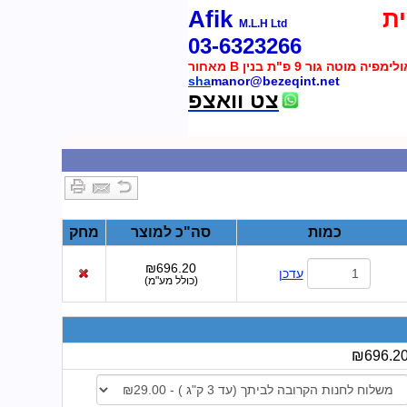
ת
Afik
M.L.H Ltd
03-6323266
 מוטה גור 9 פ"ת בנין B מאחור
sha
manor@bezeqint.net
צט וואצפ
כמות
סה"כ למוצר
מחק
₪696.20
עדכן
(
כולל מע"מ
)
₪696.2