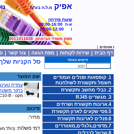
אפיק
נוסד
מ.ל.ה בע"מ
שעות פתיחה
א-ה 08:00-16:00
ו 08:00-12:00
ספק משרד הביטחון 0011011638
מצברים אטומים
|
דף הבית
|
שירות לקוחות
|
מפת הגעה
|
צור קשר
|
סל
חיפוש באתר
סל הקניות שלך:
חפש
שם המוצר
1. קופסאות ופנלים ועמודים
חשמל ותקשורת לשולחנות
עמדת טעינה 
2. כבלי מחשב ותקשורת
בתוך משטח CC10-B
מקט
- MCC10-B
3. מגשרים RJ45
4.ארונות תקשורת ושרתים
סיכום:
5.פסי שקעים לארון תקשורת
מחיר:
6.פנלים לארונות תקשורת
7.מדפים,גלגלים,מאווררים
דמי משלוח:
(כולל מע
8.שרוול לכבלים