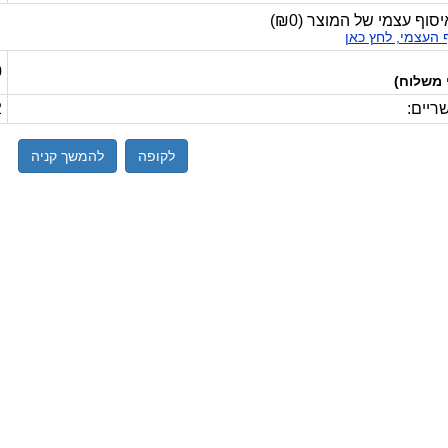
איסוף עצמי של המוצר
(
₪0
)
 העצמי, לחץ כאן
0
 משלוח)
ריים:
2
לקופה
להמשך קניה