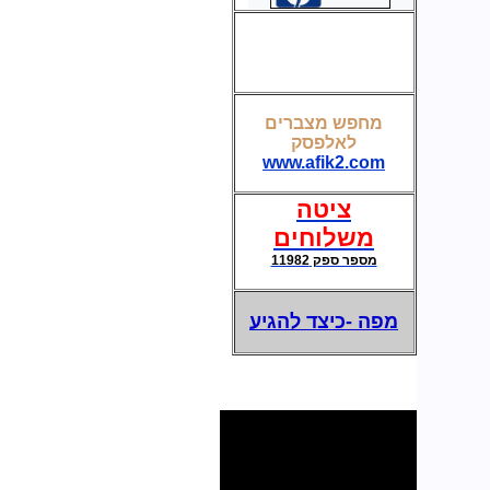
קופסת חשמל ותקשורת לשולחן חדר ישיבות
מחפש מצברים
לאלפסק
מצברים לאל פסק-UPS
www.afik2.com
ציטה
משלוחים
מספר ספק 11982
מפה -כיצד להגיע