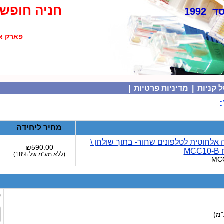
חניה חופשי
 1992
פארק אולימפיה
 קניות
|
מדיניות פרטיות
|
מחיר ליחידה
אלחוטית לטלפונים שחור- בתוך שולחן \
₪590.00
M
(
ללא מע"מ של
18%)
0
"מ)