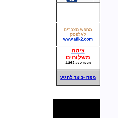
קופסת חשמל ותקשורת לשולחן חדר ישיבות
מחפש מצברים
לאלפסק
מצברים לאל פסק-UPS
www.afik2.com
ציטה
משלוחים
מספר ספק 11982
מפה -כיצד להגיע