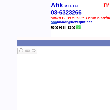
ת
Afik
M.L.H Ltd
03-6323266
 מוטה גור 9 פ"ת בנין B מאחור
sha
manor@bezeqint.net
צט וואצפ