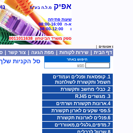
אפיק
נוסד
מ.ל.ה בע"מ
שעות פתיחה
א-ה 08:00-16:00
ו 08:00-12:00
ספק משרד הביטחון 0011011638
מצברים אטומים
|
דף הבית
|
שירות לקוחות
|
מפת הגעה
|
צור קשר
|
סל
חיפוש באתר
סל הקניות שלך:
חפש
1. קופסאות ופנלים ועמודים
חשמל ותקשורת לשולחנות
2. כבלי מחשב ותקשורת
3. מגשרים RJ45
4.ארונות תקשורת ושרתים
5.פסי שקעים לארון תקשורת
6.פנלים לארונות תקשורת
7.מדפים,גלגלים,מאווררים
8.שרוול לכבלים