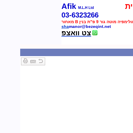
ת
Afik
M.L.H Ltd
03-6323266
 מוטה גור 9 פ"ת בנין B מאחור
sha
manor@bezeqint.net
צט וואצפ