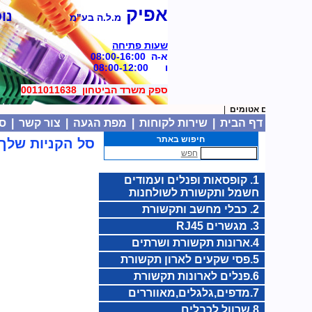
אפיק
נוסד
מ.ל.ה בע"מ
שעות פתיחה
א-ה 08:00-16:00
ו 08:00-12:00
ספק משרד הביטחון 0011011638
13. מצברים אטומים
|
דף הבית
|
שירות לקוחות
|
מפת הגעה
|
צור קשר
|
סל
חיפוש באתר
סל הקניות שלך:
חפש
1. קופסאות ופנלים ועמודים
חשמל ותקשורת לשולחנות
2. כבלי מחשב ותקשורת
3. מגשרים RJ45
4.ארונות תקשורת ושרתים
5.פסי שקעים לארון תקשורת
6.פנלים לארונות תקשורת
7.מדפים,גלגלים,מאווררים
8.שרוול לכבלים