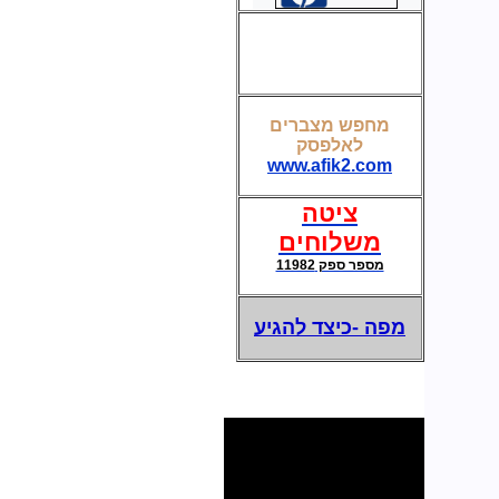
קופסת חשמל ותקשורת לשולחן חדר ישיבות
מחפש מצברים
לאלפסק
מצברים לאל פסק-UPS
www.afik2.com
ציטה
משלוחים
מספר ספק 11982
מפה -כיצד להגיע